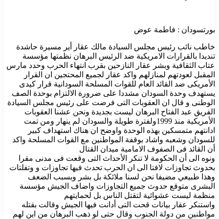
بورتسودان : فاطمة عوض
خاطب نائب رئيس مجلس السيادة مالك عقار أير مسيرة حاشدة
تنديدا بالقرارات الامريكية ضد الرئيس البرهان نظمتها مؤسسة
عتاب الثقافية وبشر عقار النازحين بقرب انتهاء الحرب وحدد مارس
المقبل لعودتهم لمنازلهم واكد عقار لجميع المحتجين ان القرار
الأمريكى ضد القائد العام للقوات المسلحة السودانية قرار كيدى
يستهدف وحدة السودان مشددا على ضرورة الالتزام بوحدة الصف
الوطنى و قال ان العقوبات التى فرضت على رئيس مجلس السيادة
الفريق عبد الفتاح البرهان ليست بجديدة ونحن عشنا العقوبات
الأمريكية منذ 1999ولفترة طويلة والسودان لم ينهار ومن تمت
ادانتهم متمسكين بهذه الوحدة واوضح ان هناك استهداف كبير
للسودان وشعبه واشاد بوقفة المواطنين مع القوات المسلحة واكد
أن القائد فى الصفوف الامامية ميدان القتال
ونوه الى أن الحكومة لا تنكر الأحداث التى وقعت فى مدنى مقرا
بحدوث تجاوزات لافتا الى ان الحرب تحدث فيها تجاوزات و وتفلتات
وهذا طبيعي مضيفا نحن لسنا ملائكة بل بشر وبسبب الضعف
البشرى متوقع حدوث جميع التجاوزات واضاف الجيش مؤسسة
منظمة ليست عشوائية لتقتل الناس بل لحمايتهم
واستنكر عقار بيانات قحت التى أدانت فيها الجيش وقالت بقتله
مواطنين من دولة الجنوب وقال حتى لو ذهب البرهان من اين لهم