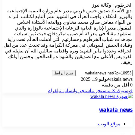
الخرطوم : وكالة نيوز
ادي الأستاذ صديق حسن فريني مدير عام وزارة التنمية الإجتماعية
والوزير المكلف واجب العزاء في الشهيد عمر التابع لكتائب البراء
ابن اللواء معاش صالح محمد مخاوي ووالدته الأستاذة اخلاص
المقبول مدير الإدارة العامة للرعاية الإجتماعية بالوزارة والذي
استشهد مقبلاً في معركة أم صميمةبكردفان،حيث ثمن سيادته
مجاهدات شباب الخرطوم وجسارتهم التي أذهلت العالم تحت راية
وقيادة الجيش السوداني في معركة الكرامة وقد تحدث عدد من اهل
الجرافة وعددوا مآثر الشهيد وبره واقدامه سائلين الله أن يتقبله في
الفردوس الأعلى مع الصديقين والشهداء والصالحين وحسن أولئك
رفيقا.
نسخ الرابط
wakala news
يوليو 19, 2025
0
أقل من دقيقة
فيسبوك
‫X
ماسنجر
ماسنجر
واتساب
تيلقرام
wakala news
موقع الويب