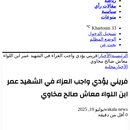
رياضة
مقالات رأي
سياسية
منوعات
℃
Khartoum
33
تسجيل الدخول
الوضع المظلم
بحث عن
الرئيسية
|
الأخبار
|
فريني يؤدي واجب العزاء في الشهيد عمر ابن اللواء
معاش صالح مخاوي
الأخبار
محلية
فريني يؤدي واجب العزاء في الشهيد عمر
ابن اللواء معاش صالح مخاوي
wakala news
يوليو 19, 2025
0
أقل من دقيقة