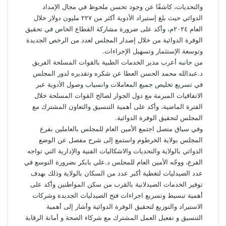
والتحديات، كاشفًا عن وجود تحسن ملحوظ في مجال الإمداد
الدوائي حيث بلغ إستيراد الأدوية أكثر من ٢٢٧ مليون دولار خلال
العام ٢٠٢٤م، وأكد على ضرورة مشاركة القطاع الخاص في تحقيق
الوفرة الدوائية من خلال إصدار المجلس لعدد من الرخص الجديدة
وتوسعة الإستثمار وتسهيل الإجراءات.
من جانبه أعرب مدير الخدمات الطبية بالقوات المسلحة الفريق
د.عبدالله محمد الحسن العطا عن شكره وتقديره لدور المجلس
في تسريع تخليص جميع المعاملات وانسياب وصول الأدوية عبر
الاتفاقيات المبرمة مع دول الجوار لصالح القوات المسلحة خلال
الفترة الماضية، وأكد على أهمية التنسيق والتعاون المشترك مع
المجلس لتحقيق الوفرة الدوائية.
وفي سياق متصل اجتمع الأمين العام للمجلس بالعاملين بفرع
المجلس بولاية الخرطوم واستمع إلى شرح مفصل عن الوضع
الدوائي بالولاية والتحديات والاشكاليات الفنية والإدارية التي تواجه
الفرع، ووجّه الأمين العام للمجلس د.علي بابكر بضرورة التوسع في
عدد الصيدليات لتغطية أكبر عدد من السكان بالولاية وذلك بهدف
توفير الخدمات الصيدلانية بالقرب من سكن المواطنين وأكد على
أهمية تبسيط وتسريع اجراءات فتح الصيدليات الجديدة وشركات
الاستيراد والتوزيع لتحقيق الوفرة الدوائية وأشار إلى أهمية
التنسيق و تفعيل العمل المشترك مع شركاء الصحة و أمانة الرقابة