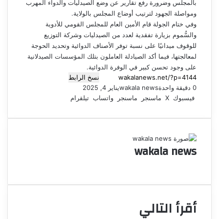
بالمجلس وضرورة رفع تقارير عن وضع الصيدليات والدواء المهرب
ومواصلة الجهود لترتيب أوضاع المجلس بالولاية.
وفي ختام الجولة قام الأمين العام للمجلس القومي للأدوية
والسُّموم بزيارة تفقدية لعدد من الصيدليات وشركة التوزيع
للوقوف ميدانيًا على نسبة توفر الأصناف الدوائية وتحديد الحوجة
لمعالجتها، فيما أكد الصيادلة العاملون بتلك المؤسسات الصيدلانية
على وجود تحسن كبير في الوفرة الدوائية.
نسخ الرابط
0
دقيقة واحدة
wakala news
يناير 4, 2025
فيسبوك
‫X
ماسنجر
ماسنجر
واتساب
تيلقرام
wakala news
م
و
ق
ع
أقرأ التالي
ا
ل