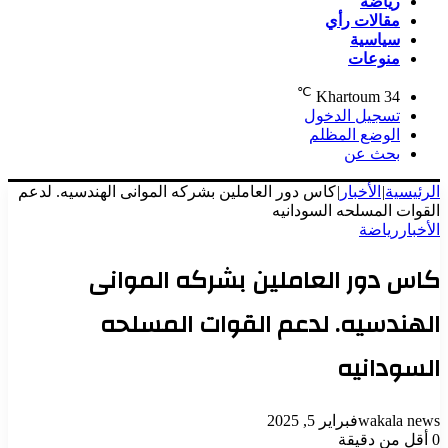
رياضة
مقالات رأي
سياسية
منوعات
℃
Khartoum
34
تسجيل الدخول
الوضع المظلم
بحث عن
الرئيسية
|
الأخبار
|
كاس دور العاملين بشركه الموانى الهندسيه. لدعم
القوات المسلحه السودانيه
الأخبار
رياضة
كاس دور العاملين بشركه الموانى
الهندسيه. لدعم القوات المسلحه
السودانيه
wakala news
فبراير 5, 2025
0
أقل من دقيقة