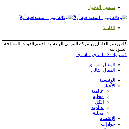
تسجيل الدخول
القائمة
كاس دور العاملين بشركه الموانى الهندسيه. لدعم القوات المسلحه
السودانيه
فيسبوك
‫X
ماسنجر
ماسنجر
المقال السابق
المقال التالي
الرئيسية
الأخبار
عالمية
محلية
الكل
عالمية
محلية
الإقتصاد
حوارات