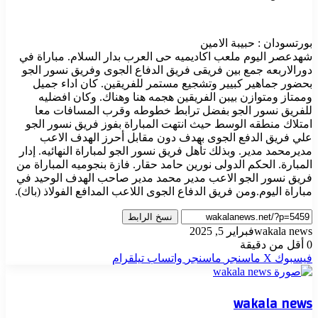
بورتسودان : حبيبة الامين
شهدعصر اليوم ملعب اكاديميه حى العرب بدار السلام. مباراة في
دورالاربعه جمع بين فريقى فريق الدفاع الجوى وفريق نسور الجو
بحضور جماهير كبيير وتشجيع مستمر للفريقين. كان اداء جميل
وممتاز ومتوازن بيبن الفريقين هجمه هنا وهناك. وكان افضليه
للفريق نسور الجو بفضل ترابط خطوطه وقرب المسافات معا
امتلاك منطقه الوسط حيث انتهت المباراة بفوز فريق نسور الجو
علي فريق الدفع الجوى بهدف دون مقابل أحرز الهدف الاعب
مديرمحمد مدير. وبذلك تأهل فريق نسور الجو لمباراة النهائيه. إدار
المبارة. الحكم الدولى نورين حامد حقار. فازة بنجوميه المباراة من
فريق نسور الجو الاعب مدير محمد مدير صاحب الهدف الوحيد في
مباراة اليوم.ومن فريق الدفاع الجوى اللاعب المدافع الفولاذ (باك).
نسخ الرابط
wakala news
فبراير 5, 2025
0
أقل من دقيقة
فيسبوك
‫X
ماسنجر
ماسنجر
واتساب
تيلقرام
wakala news