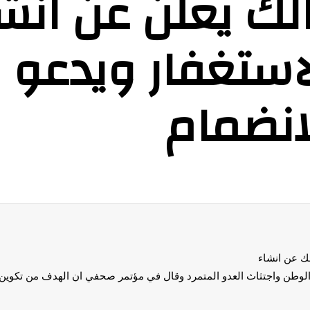
مالك يعلن عن انش
الاستغفار ويدعو 
لانضمام
لك عن انشاء
 الوطن واجتثاث العدو المتمرد وقال في مؤتمر صحفي ان الهدف من تكوين ال