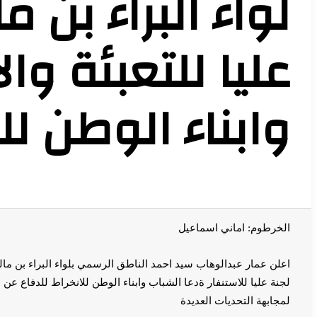
لواء البراء بن 
عليا للتعبئة و
وابناء الوطن ل
الخرطوم: اماني اسماعيل
اعلن عمار عبدالوهاب سيد احمد الناطق الرسمي بلواء البراء بن ما
لجنة عليا للاستنفار ةدعا الشباب وابناء الوطن للانخراط للدفاع عن
لمجابهة التحديات العديدة