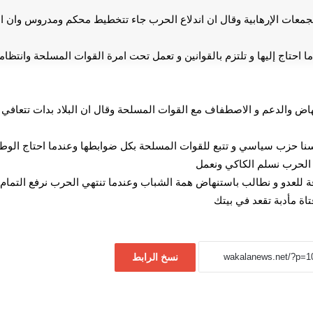
التجمعات الإرهابية وقال ان اندلاع الحرب جاء تتخطيط محكم ومدروس وان 
ما احتاج إليها و تلتزم بالقوانين و تعمل تحت امرة القوات المسلحة وانتظ
اض والدعم و الاصطفاف مع القوات المسلحة وقال ان البلاد بدات تتعافي
 لسنا حزب سياسي و تتبع للقوات المسلحة بكل ضوابطها وعندما احتاج الوطن ل
 الحرب نسلم الكاكي ونعمل
للعدو و نطالب باستنهاض همة الشباب وعندما تنتهي الحرب نرفع التمام لل
اة مأدبة تقعد في بيتك
يهما
نسخ الرابط
ياتي صحي-