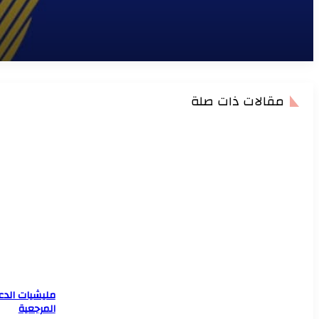
ملتقي جمعية جراحي العظام السودانية تختتم مؤتمرها العلمي بالخرطوم
وزارة الصحة الاتحادية تجيز استراتيجيتها الوطنية لتعافي النظام الصحي للأ
المقبلة
مقالات ذات صلة
وفد من اليونيسف يزور الصندوق القومي للإمدادات الطبية لبحث تعزيز ال
القطاع الصحي
وزير التعليم العالي يبشر بقرب معالجة ملف المعاشات وإنشاء مستشفى ل
العالي
مليشيات الدعم
المرجعية