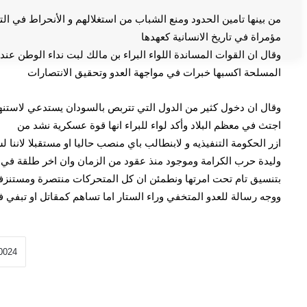
من بينها تامين الحدود ومنع الشباب من استغلالهم و الأنحراط في 
مؤمراة في تاريخ الانسانية كعهدها
وقال ان القوات المساندة اللواء البراء بن مالك لبت نداء الوطن عند
المسلحة اكسبها خبرات في مواجهة العدو وتحقيق الانتصارات
وقال ان دخول كثير من الدول التي تتربص بالسودان يستدعي لاستنه
اجتث في معظم البلاد وأكد لواء للبراء انها قوة عسكرية نشد من
ازر الحكومة التنفيذيه و لابنطالب باي منصب حاليا او مستقبلا لاننا
وليدة حرب الكرامة وموجود منذ عقود من الزمان وان اخر طلقة في
بتنسيق تام تحت امرتها ونطمئن ان كل المتحركات منتصرة ومستنزفة 
ووجه رسالة للعدو المتخفي وراء الستار اما تساهم كمقاتل او تبفي فت
إعفاء وزير الشؤون الدينية والأوقاف والامين العام للحج والعمرة من منصب
بدعم من تجمع الأطباء السودانيين بأمريكا (سابا) وتحت شعار نحو نظام ح
وزارة الصحة تطلق (ماراثون المشي) بالساحة الخضراء.