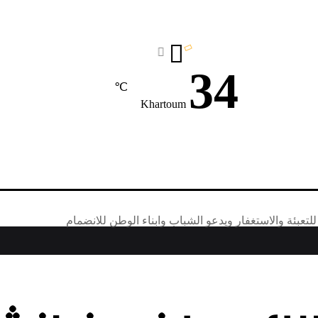
34
℃
Khartoum
 للتعبئة والاستغفار ويدعو الشباب وابناء الوطن للانضمام