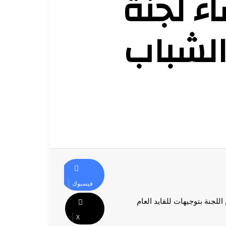
اء لجنة
الشباب
فيسبوك
لجنة بتوجيهات للقايد العام
‫X