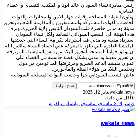
رئيس مبادرة نساء السودان عاليا ابونا و المكتب التنفيذي و اعضاء
المبادرة
يهنئون القوات المسلحة وقوات جهاز الامن والمخابرات والقوات
الخاصة والقوات المشتركة والمستنفرين و المقاومة الشعبية بتحرير
مدينة ود مدني حاضرة قلب السودان النابض ولاية الجزيرة. ونزف
هذه التهنئة الى الشعب السوداني الصامد ولكل نساء السودان
استرداد مدينة ود مدني فيه استراداد لكرامة النساء التي خدشتها
المليشيا الغادره التي تتلزز بالمعركة علي أجساد النساء سائلين الله
أن يوفق قواتنا المسلحة لتحرير البلاد من دنس المليشيا والمرتزقة.
ان تحرير مدينة ود مدني يشكل نقطة حاسمة في القضاء على
عدوان مليشيا الدعم السريع ومرتزقتها المدعومين من دول
وتخليص البلاد من هؤلاء القتلة والمأجورين.
عاش الشعب السوداني حرا وعاشت القوات المسلحة السودانية
نسخ الرابط
wakala news
يناير 12, 2025
0
أقل من دقيقة
فيسبوك
‫X
ماسنجر
ماسنجر
واتساب
تيلقرام
wakala news