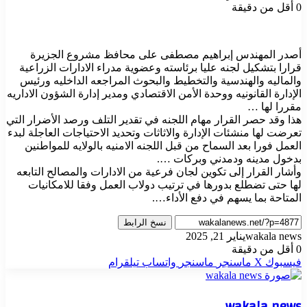
0
أقل من دقيقة
أصدر المهندس إبراهيم مصطفى على محافظ مشروع الجزيرة
قرارا بتشكيل لجنه عليا برئاسته وعضوية مدراء الادارات الزراعية
والماليه والهندسية والتخطيط والبحوث المراجعه الداخليه ورئيس
الإدارة القانونيه ووحدة الأمن الاقتصادي ومدير إدارة الشؤون الاداريه
مقررا لها …
هذا وقد حصر القرار مهام اللجنه في تقدير التلف ورصد الأضرار التي
تعرضت لها منشئات الإدارة والاثاثات وتحديد الاحتياجات العاجلة لبدء
العمل فورا بعد السماح من قبل اللجنه الامنيه بالولايه للمواطنين
بدخول مدينه ودمدني وبركات ….
وأشار القرار إلى تكوين لجان فرعية من الادارات والمصالح التابعه
لها حتى تضطلع بدورها في ترتيب دولاب العمل وفقا للامكانيات
المتاحة بما يسهم في دفع الأداء….
نسخ الرابط
wakala news
يناير 21, 2025
0
أقل من دقيقة
فيسبوك
‫X
ماسنجر
ماسنجر
واتساب
تيلقرام
wakala news