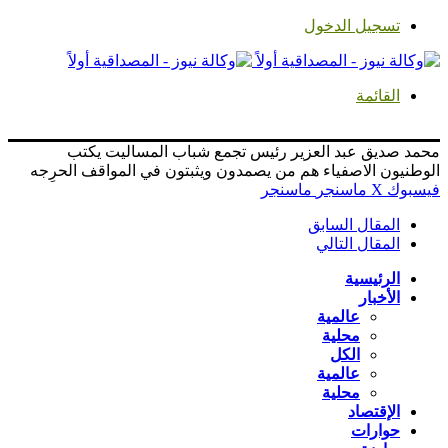
تسجيل الدخول
القائمة
محمد صديق عبد العزير رئيس تجمع شباب المساليت يكتب
الوطنيون الاصفياء هم من يصمدون ويثبتون في المواقف الحرِجه
فيسبوك
‫X
ماسنجر
ماسنجر
المقال السابق
المقال التالي
الرئيسية
الأخبار
عالمية
محلية
الكل
عالمية
محلية
الإقتصاد
حوارات