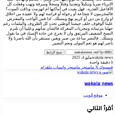
الابرياء ضرباً وتنكيلاً وتعذيباً وقتلاً وسحلاً وسرقة ونهب وفعلت كل
الأفاعيل القذره.. فهل بقيت في أماكنها ام انهزمت وذاقت الموت؟
فالمجرمون لا شجاعة أو رجولة أو فراسة لهم ولا عقيدة من اخلاق
او وازع من دين أو كريم نهج ومسلك.. لذا فمن الواجب والمفترض
علينا الوقوف خلف جيشنا الوطني تحت كل الظروف والملمات رغم
جهلنا بترتيبانه ومجريات المعركة فالشأن شأنهم وعلينا أن نلتزم
النصح الشفيف المرتفق وان لا نخرج عن جادة الإسناد في ما نقول
ونسلك.. فالنصر ساعة من صبر ويقين مستقر بأن الله ناصرنا ولا
ناصر لهم هو نعم المولى ونعم النصير.
نسخ الرابط
wakala news
مايو 4, 2025
0
دقيقة واحدة
فيسبوك
‫X
ماسنجر
ماسنجر
واتساب
تيلقرام
wakala news
موقع الويب
أقرأ التالي