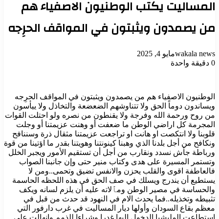
المساليت يكتب الوطنيون الاصفياء هم
من يصمدون ويثبتون في المواقف الحرِجه
wakala news
مايو 4, 2025
0
دقيقة واحدة
الوطنيون الاصفياء هم من يصمدون ويثبتون في المواقف الحرِجه
ويساندون دوماً الحق ولا تتناوشهم الضعضعة والتخاذل ولا ييأسون
من روح ورحمة الله وفرجة ولا يقنطون من نصره ولو احتلت القوات
المجرمة كل اراضي الوطن ما ضعفت أو وهنت عزيمتنا أو وجلت
قلوبنا ولا انتكصت او هانت او تراجعت عزيمتنا مثقال ذرة وسننافح
ونكافح من أجل بلدنا الذي وهبنا كينونتنا وهويتنا بقدر ما اؤتينا من قوة
ورباطة جأش نسدد ونقارب من أجل أن تستقيم الأمور ويجبر الخلل
وتستمر المسيرة على هدى وكتاب منير حتى وإن جانبنا الصواب
فالعاطفة اقوى والقلب يحزن والانفس تضيق وتحمى..ومن لا
يستطيع أن يندرج ويسلك في صف الحق في هذه اللحظه الحاسمة
والحساسة في مصير الوطن ومٱلاته عليه أن يلزم لسانه ويكف
تثبيطه وتخذيله..فما يحدث الام في النهود قد حدث من قبل في
معظم بقاع السودان وأولها ديار المساليت في غرب دارفور التي
استطاعت المليشيا الدخول إليها غدرا وشراءا للذمم وانهالت على