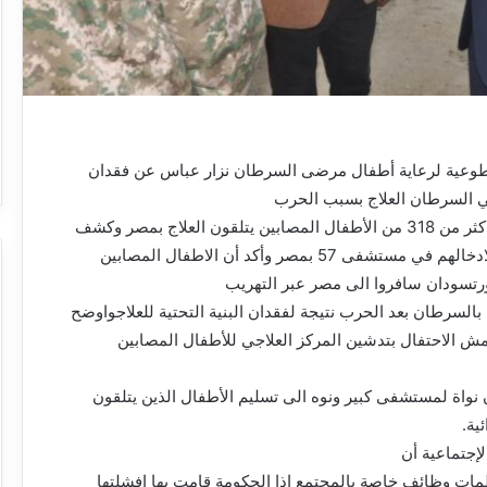
عية لرعاية أطفال مرضى السرطان نزار عباس عن فقدان
واعلن في الوقت ذاته عن أن اكثر من 318 من الأطفال المصابين يتلقون العلاج بمصر وكشف
عن مساعي تجريها المنظمة لادخالهم في مستشفى 57 بمصر وأكد أن الاطفال المصابين
رتسودان سافروا الى مصر عبر التهريب
السرطان بعد الحرب نتيجة لفقدان البنية التحتية للعلاجواوضح
الاحتفال بتدشين المركز العلاجي للأطفال المصابين
نواة لمستشفى كبير ونوه الى تسليم الأطفال الذين يتلقون
ية.
لإجتماعية أن
ات وظائف خاصة بالمجتمع اذا الحكومة قامت بها افشلتها