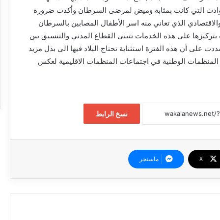
وادث التي كانت بمثابة وميض لمرضى السرطان وأكدت ضرورة
لاقتصادي الذي تعاني منه اسر الأطفال المصابين بالسرطان
تركيزها على هذه الخدمات تتبنى القطاع المدني والتنسيق بين
ت على أن هذه الفترة استثناية تحتاج البلاد فيها الى بذل مزيد
 المنظمات الوطنية في اجتماعات المنظمات الاقليمية لعكس
نسخ الرابط
إعفاء وزير الشؤون الدينية والأوقاف والامين
‫X
ماسنجر
العام للحج والعمرة من منصبيهما
بدعم من تجمع الأطباء السودانيين بأمريكا
(سابا) وتحت شعار نحو نظام حياتي صحي-