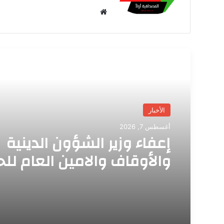
موق
ع
الوي
ب
أقرأ التالي
الأخبار
أغسطس 7, 2026
إعفاء وزير الشؤون الدينية
والأوقاف والامين العام للح
والعمرة من منصبيهما