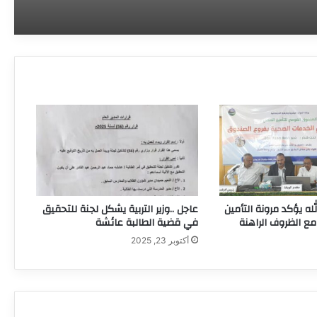
وزارة الصحة الاتحادية تجيز استراتيجيتها
الوطنية لتعافي النظام الصحي للأعوام
المقبلة
وفد من اليونيسف يزور الصندوق القومي
للإمدادات الطبية لبحث تعزيز الشراكة ودعم
القطاع الصحي
وزير التعليم العالي يبشر بقرب معالجة ملف
المعاشات وإنشاء مستشفى للتعليم العالي
ه يؤكد مرونة التأمين
عاجل ..وزير التربية يشكل لجنة للتحقيق
ع الظروف الراهنة
في قضية الطالبة عائشة
أكتوبر 23, 2025