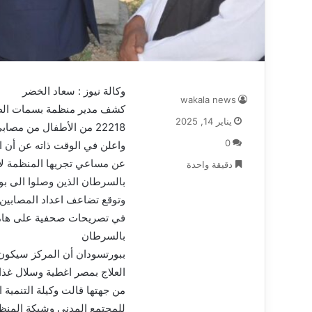
وكالة نيوز : سعاد الخضر
wakala news
كشف مدير منظمة بسمات الطو
يناير 14, 2025
22218 من الأطفال من مصابي السرطان العلاج بسبب الحرب
0
دقيقة واحدة
بالسرطان الذين وصلوا الى بو
وتوقع تضاعف اعداد المصابين ب
في تصريحات صحفية على هامش 
بالسرطان
ببورتسودان أن المركز سيكون 
العلاج بمصر اغطية وسلال غذائ
من جهتها قالت وكيلة التنمية ا
للمجتمع المدني وشبكة المنظم