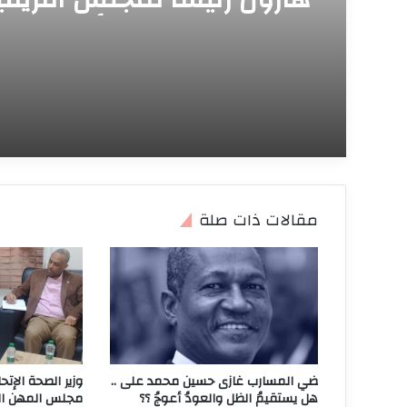
للمعادن وعلوم الأرض
مقالات ذات صلة
ضي المسارب غازى حسين محمد على ..
وزير الصحة الإت
هل يستقيمُ الظل والعودُ أعوجُ ؟؟
مجلس المهن الط