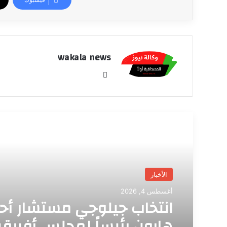
wakala news
موق
ع
الوي
ب
أقرأ التالي
الأخبار
أغسطس 4, 2026
انتخاب جيلوجي مستشار أح
هارون رئيساً لمجلس أفريقي