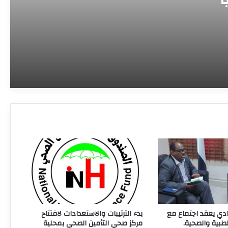
الوطنية لتعافي النظام الصحي للأعوام
المقبلة
وفد من اليونيسف يزور الصندوق القومي
للإمدادات الطبية لبحث تعزيز الشراكة ودعم
القطاع الصحي
وزير التعليم العالي يبشر بقرب معالجة ملف
المعاشات وإنشاء مستشفى للتعليم العالي
وزير التعليم العالي: التخطيط لقبول 364,830
طالباً هذا العام والجامعات تعود لقيادة
الإعمار
انعقاد امتحانات الشهادة الابتدائية بولاية
الخرطوم نهاية الشهر المقبل
حادي يعقد اجتماع مع
بدء الترتيبات والاستعدادات لافتتاح
بية والصحية.
مركز صحي التأمين الصحي بمحلية