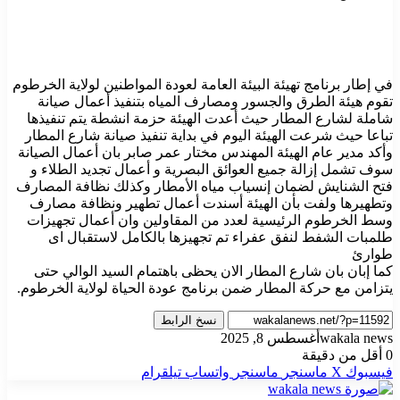
في إطار برنامج تهيئة البيئة العامة لعودة المواطنين لولاية الخرطوم
تقوم هيئة الطرق والجسور ومصارف المياه بتنفيذ أعمال صيانة
شاملة لشارع المطار حيث أعدت الهيئة حزمة انشطة يتم تنفيذها
تباعا حيث شرعت الهيئة اليوم في بداية تنفيذ صيانة شارع المطار
وأكد مدير عام الهيئة المهندس مختار عمر صابر بان أعمال الصيانة
سوف تشمل إزالة جميع العوائق البصرية و أعمال تجديد الطلاء و
فتح الشنايش لضمان إنسياب مياه الأمطار وكذلك نظافة المصارف
وتطهيرها ولفت بأن الهيئة أسندت أعمال تطهير ونظافة مصارف
وسط الخرطوم الرئيسية لعدد من المقاولين وان أعمال تجهيزات
طلمبات الشفط لنفق عفراء تم تجهيزها بالكامل لاستقبال اى
طوارئ
كما إبان بان شارع المطار الان يحظى باهتمام السيد الوالي حتى
يتزامن مع حركة المطار ضمن برنامج عودة الحياة لولاية الخرطوم.
نسخ الرابط
wakala news
أغسطس 8, 2025
0
أقل من دقيقة
فيسبوك
‫X
ماسنجر
ماسنجر
واتساب
تيلقرام