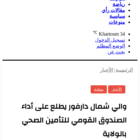
رياضة
مقالات رأي
سياسية
منوعات
℃
Khartoum
34
تسجيل الدخول
الوضع المظلم
بحث عن
الرئيسية
|
الأخبار
الأخبار
محلية
والي شمال دارفور يطلع على أداء
الصندوق القومي للتأمين الصحي
بالولاية