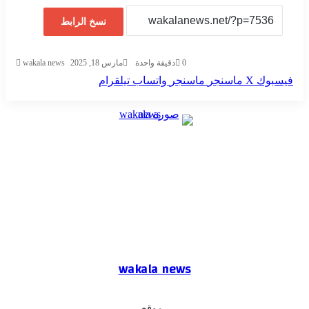
نسخ الرابط
0
دقيقة واحدة
مارس 18, 2025
wakala news
فيسبوك
‫X
ماسنجر
ماسنجر
واتساب
تيلقرام
wakala news
موقع