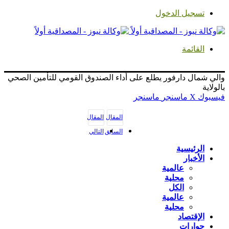
تسجيل الدخول
القائمة
والي شمال دارفور يطلع على أداء الصندوق القومي للتأمين الصحي
بالولاية
فيسبوك
‫X
ماسنجر
ماسنجر
المقال
المقال
السابق
التالي
الرئيسية
الأخبار
عالمية
محلية
الكل
عالمية
محلية
الإقتصاد
حوارات