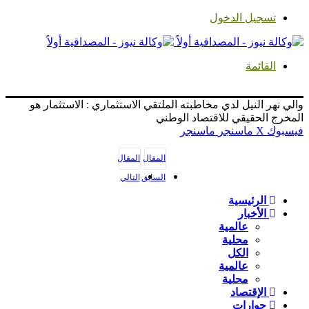
تسجيل الدخول
القائمة
والي نهر النيل لدي مخاطبته الملتقي الاستثماري : الاستثمار هو
المخرج الحقيقي للاقتصاد الوطني
فيسبوك
‫X
ماسنجر
ماسنجر
المقال
المقال
السابق
التالي
الرئيسية
الأخبار
عالمية
محلية
الكل
عالمية
محلية
الإقتصاد
حوارات