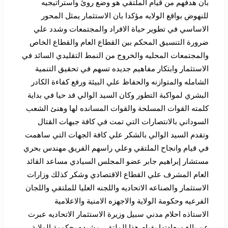
بان هدفهم من قيام الملتقي هو وضع روئ واستراتيجيه
للنهوض بواقع الولايه مؤكدا بان الاستثمار يمثل المحور
الاساسي في تطوير حياة الافراد والمجتمعات وشدد علي
ضرورة التنسيق المحكم بين القطاع العام والقطاع الخاص
والمجتمعات المحليه والخروج من النمط التقليدي السائد في
الاستثمار وابتكار مفاهيم جديده تسهم في تحقيق التنمية
الشامله والمتوازنه والحفاظ علي البيئة ورفع كفاءة الكادر
البشري لمواكبة التطور وكان السيد الوالي قد حيا في بداية
كلمته القوات المسلحة والقوات المسانده لها وهنئ الشعب
السوداني بالانتصارات التي تمت في كافة جبهات القتال
وتقدم السيد الوالي بالشكر علي كافة الجهات التي ساهمت
في قيام وانجاح الملتقي وعلي راسهم الفريق مهندس بحري
مستشار إبراهيم جابر عضو المجلس السيادي مساعد القائد
العام المشرف علي القطاع الاقتصادي وشكر كذلك وزارات
الاستثمار والصناعه الاتحاديه واللجنه العليا للملتقي واللجان
الفرعيه وحكومة الولاية والاجهزه الامنية والاعلامية
الاستاذه احلام مدني سبيل وزيرة الاستثمار الاتحاديه عبرت
عن بالغ سعادتها بقيام هذا الملتقي مشيده بحكومة الولاية