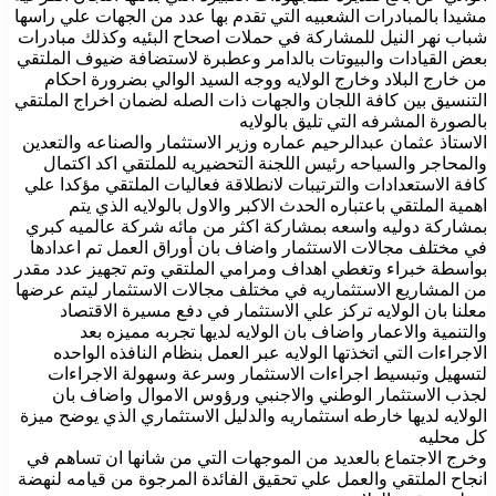
مشيدا بالمبادرات الشعبيه التي تقدم بها عدد من الجهات علي راسها
شباب نهر النيل للمشاركة في حملات اصحاح البئيه وكذلك مبادرات
بعض القيادات والبيوتات بالدامر وعطبرة لاستضافة ضيوف الملتقي
من خارج البلاد وخارج الولايه ووجه السيد الوالي بضرورة احكام
التنسيق بين كافة اللجان والجهات ذات الصله لضمان اخراج الملتقي
بالصورة المشرفه التي تليق بالولايه
الاستاذ عثمان عبدالرحيم عماره وزير الاستثمار والصناعه والتعدين
والمحاجر والسياحه رئيس اللجنة التحضيريه للملتقي اكد اكتمال
كافة الاستعدادات والترتيبات لانطلاقة فعاليات الملتقي مؤكدا علي
اهمية الملتقي باعتباره الحدث الاكبر والاول بالولايه الذي يتم
بمشاركة دوليه واسعه بمشاركة اكثر من مائه شركة عالميه كبري
في مختلف مجالات الاستثمار واضاف بان أوراق العمل تم اعدادها
بواسطة خبراء وتغطي اهداف ومرامي الملتقي وتم تجهيز عدد مقدر
من المشاريع الاستثماريه في مختلف مجالات الاستثمار ليتم عرضها
معلنا بان الولايه تركز علي الاستثمار في دفع مسيرة الاقتصاد
والتنمية والاعمار واضاف بان الولايه لديها تجربه مميزه بعد
الاجراءات التي اتخذتها الولايه عبر العمل بنظام النافذه الواحده
لتسهيل وتبسيط اجراءات الاستثمار وسرعة وسهولة الاجراءات
لجذب الاستثمار الوطني والاجنبي ورؤوس الاموال واضاف بان
الولايه لديها خارطه استثماريه والدليل الاستثماري الذي يوضح ميزة
كل محليه
وخرج الاجتماع بالعديد من الموجهات التي من شانها ان تساهم في
انجاح الملتقي والعمل علي تحقيق الفائدة المرجوة من قيامه لنهضة