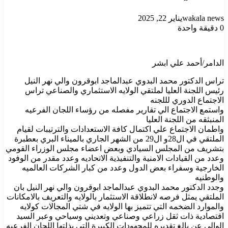
wakala news
يناير 22, 2025
0
دقيقة واحدة
الدامر/أحمد علي ابشر
تراس الدكتور محمد البدوي عبدالماجد ابوقرون والي نهر النيل
رئيس اللجنة العليا لملتقي الولايه الاستثماري والصناعي تراس
الاجتماع الدوري لللجنه
واستمع الاجتماع الي تقارير مفصله من رؤساء اللجان الفرعيه
المنبثقه من اللجنة العليا
واطمان الاجتماع علي اكتمال كافة الاستعدادات والترتيبات لقيام
الملتقي في ال28و ال29 من الشهر الجاري بالميناء البري بعطبرة
بتشريف من المجلس السيادي وبعض اعضاء مجلس الوزراء القومي
وعدد من القيادات الامنية والتنفيذية الاتحاديه وعدد مقدر من الوفود
الخارجية وسفراء بعض الدول وعدد من كبار الشركات العالميه
والوطنيه
وجدد الدكتور محمد البدوي عبدالماجد ابوقرون والي نهر النيل بان
الملتقي يمثل فرصه لانطلاقة الاستثمار بالولايه والتعريف بالامكانات
والموارد الضخمه التي تتميز بها الولايه في شتي المجالات كولايه
اقتصادية ذات ثقل زراعي وصناعي وتعديني وسياحي وعبر السيد
الوالي عن بالغ تقديره للمجهودات الكبيرة التي بذلتها اللجان الفرعيه