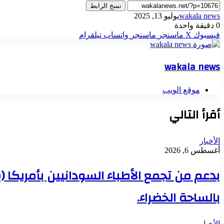
نسخ الرابط
wakala news
يوليو 13, 2025
0
دقيقة واحدة
فيسبوك
‫X
ماسنجر
ماسنجر
واتساب
تيلقرام
wakala news
موقع الويب
أقرأ التالي
الأخبار
أغسطس 6, 2026
بدعم من تجمع الأطباء السودانيين بأمريكا 
بالساحة الخضراء.
الأخبار