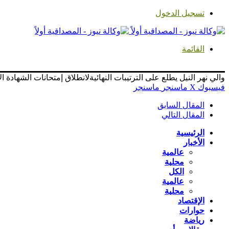
تسجيل الدخول
القائمة
والي نهر النيل يطلع على الترتيبات النهائيةلانطلاق إمتحانات الشهادة الابتدائية بالسبت في (283) مرك
فيسبوك
‫X
ماسنجر
ماسنجر
المقال السابق
المقال التالي
الرئيسية
الأخبار
عالمية
محلية
الكل
عالمية
محلية
الإقتصاد
حوارات
رياضة