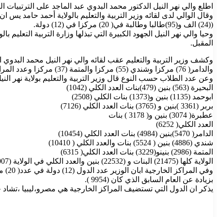
اطلع والي نهر النيل الدكتور محمد البدوي عبد الماجد على الترتبيات الن
((24) الف و(95)طالبا وطالبة في( 20) مركزا في (12) دولة.
وحيا والي نهر النيل الجهود الكبيرة التي تبذلها وزارة التربية التعليم
المقبل.
والدامر( 76) مركزا وشندي (55) مركزا والمتمة (37) مركزا وعدد المراكز بالولاية ( 283) مركزا.
وعن عدد الطلاب حسب النوع قال وزير التربية والتعليم بولاية نهر ا
البحيرة (563) بنين (479)بنات العدد الكلي (1042)
ابوحمد (1135) بنين و(1373) بنات الكلي (2508)
بربر (3361 )بنين و (3765) بنات العدد الكلي (7126)
عطبرة( 3074) بنين و( 3178 ) بنات
العدد الكلي( 6252)
الدامر( 5470)بنين (4984) بنات العدد الكلي (10454)
شندي (4886) بنين ( 5524) بنات والعدد الكلي ( 10410)
المتمة (2986) بنينو(3229) بنات العدد الكلي( 6315)
الولاية كلها (21475) البنات و (22532) بنين والعدد الكلي في الولاية (44007) طالب وطالب.
وفي المراكز الخارجية ابان الوزير عدد الدول (12) دولة في عدد( 20) مركزا وبلغ عدد الجالسين (24095)
بزيادة عن العام السابق الذي كان (9954 ).
يذكر ان الدول التي تستضيف المراكز الخارجية هي مصرو،ليبيا ،تشاد جن