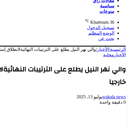
مقالات رأي
سياسية
منوعات
℃
Khartoum
36
تسجيل الدخول
الوضع المظلم
بحث عن
الرئيسية
|
الأخبار
|
والي نهر النيل يطلع على الترتيبات النهائيةلانطلاق إمتحانات الشهادة الابتدا
الأخبار
محلية
خارجيا
wakala news
يوليو 13, 2025
0
دقيقة واحدة