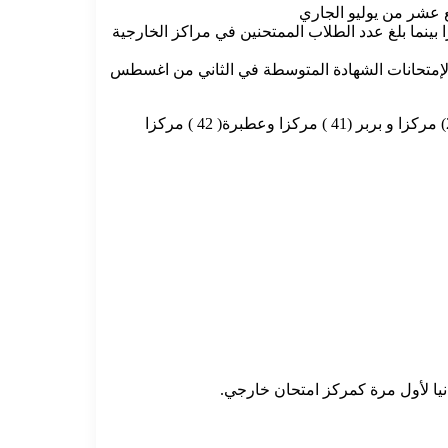
سع عشر من يوليو الجاري
 وزير التربية والتعليم بالولاية أحمد حامد يس ان عدد الطلاب الممتحنين في الداخل (44) ألف و(7) طالبا في (283) مركزا بينما بلغ عدد الطلاب الممتحنين في مراكز الخارجية
داتها لإمتحانات الشهادة المتوسطة في الثاني من اغسطس
وكشف وزير التربية والتعليم عقب لقائه والي نهر النيل محمد البدوي ان عدد المراكز حسب المحليات ،محلية البحيرة( 8) مراكزا و ابوحمد (24) مركزا و بربر (41 ) مركزا وعطبرة( 42 ) مركزا
انيا لأول مرة كمركز امتحان خارجي.