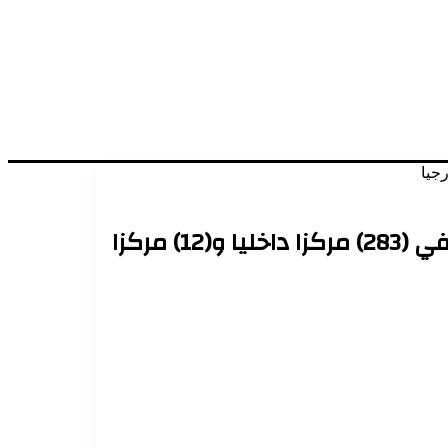
والي نهر النيل يطلع على الترتيبات النهائيةلانطلاق إمتحانات الشهادة الابتدائية بالسبت في (283) مركزا داخليا و(12) مركزا