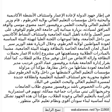
في إطار جهود الدولة لإعادة الإعمار واستئناف الأنشطة الأكاديمية
والبحثية داخل مؤسسات التعليم العالي بولاية الخرطوم ، قام وزير
التعليم العالي والبحث العلمي بروفيسور أحمد مضوي موسى والوفد
المرافق لسيادته، بزيارة ميدانية إلى جامعة الخرطوم للوقوف على
سير العمل وإعادة تأهيل البيئة الجامعية واستئناف النشاط الأكاديمي
من داخل الجامعة، وفقا لموجهات اللجنة العليا لتهيئة البيئة المناسبة
لعودة المواطنين لولاية الخرطوم، وخلال الزيارة تفقد الوزير سير
أعمال لجان الجامعة الخاصة بالنظافة وتهيئة البيئة الجامعية، مشيداً
بالمبادرات الطلابية ومساهمتها في مشروع إعادة الاعمار بحملات
النظافة وازالة الانقاض من أجل توفير مناخ ملائم للطلاب، كما أشاد
بقرار إدارة الجامعة بقيادة بروفيسور عماد الدين عرديب مدير
الجامعة لعودة نشاطها من داخل مقارها، مؤكداً أن مزاولة
مؤسسات التعليم العالي لانشطتها من داخل ولاية الخرطوم تمثل
خطوة محورية نحو استئناف العملية التعليمية وانطلاقة جديدة
لمسيرة التعليم العالي والبحث العلمي في البلاد.
وفي ذات الخصوص ناشد بروفيسور مضوي طلاب الجامعات
وخريجيها إلى تبني مبادرات جماعية مماثلة، تسهم في استمرارية
الدراسة بالتعليم العالي وعودة الطلاب، مؤكداً أن هذه الجهود تشكل
لبنة أساسية لبناء سودان أقوى ونظام تعليم عالي متطور .
نسخ الرابط