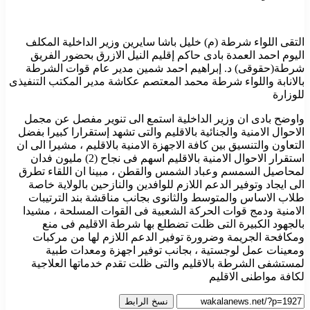
التقى اللواء شرطة (م) خليل باشا سايرين وزير الداخلية المكلف
اليوم احمد العمدة بادى حاكم إقليم النيل الازرق بحضور الفريق
شرطة(حقوقى) د. إبراهيم احمد شمين مدير عام قوات الشرطة
بالانابة واللواء شرطة محمد المعتصم عكاشة مدير المكتب التنفيذى
للوزارة
واوضح بادى ان وزير الداخلية استمع الى تنوير مفصل عن مجمل
الاحوال الامنية والجنائية بالاقليم والتى تشهد إستقرارا كبيرا بفضل
التعاون والتنسيق بين كافة الاجهزة الامنية بالاقليم ، مشيرا الى ان
استقرار الاحوال الامنية بالاقليم اسهم فى نجاح (2) مليون فدان
لمحاصيل السمسم وعباد الشمس والقطن ، مبينا ان اللقاء تطرق
الى ايجاد وتوفير الدعم اللازم للوافدين والنازحين بالولاية خاصة
طلاب الاساس والمتوسط والثانوى بجانب مناقشة بند الترتيبات
الامنية ودمج قوات الحركة الشعبية فى القوات المسلحة ، مشيدا
بالجهود الكبيرة التى ظلت تضطلع بها شرطة الاقليم فى منع
ومكافحة الجريمة وضرورة توفير الدعم اللازم لها من مركبات
ومعينات عمل لوجستية ، بجانب توفير اجهزة ومعدات طبية
لمستشفى الشرطة بالاقليم والتى ظلت تقدم خدماتها العلاجية
لكافة مواطنى الاقليم
نسخ الرابط