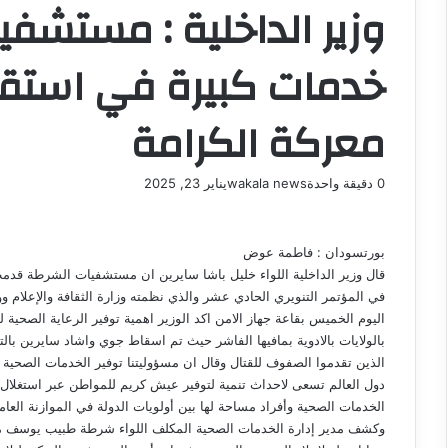
وزير الداخلية : مستش
خدمات كبيرة في استقب
معركة الكرامة
0
دقيقة واحدة
wakala news
يناير 23, 2025
بورتسودان : فاطمة عوض
قال وزير الداخلية اللواء خليل باشا سايرين ان مستشفيات الشرطة قدم
في المؤتمر التنويري الحادي عشر والذي نظمته وزارة الثقافة والإعلام 
اليوم الخميس بقاعة جهاز الامن اكد الوزير اهمية توفير الرعاية الصح
بالولايات بالادوية بمافيها الفاشر حيث تم اسقاط جوي واشاد سايرين با
الذين تقدموا الصفوف للقتال وقال ان مسؤوليتنا توفير الخدمات الصحية
دول العالم تسعى لاحداث تنمية لتوفير عيش كريم للمواطن عبر استغلال الم
الخدمات الصحية وأفراد مساحة لها بين أولويات الدولة في الموازنة العامة 025
وكشف مدير إدارة الخدمات الصحية المكلف اللواء شرطة طبيب يوسف 