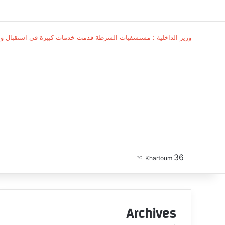
وزير الداخلية : مستشفيات الشرطة قدمت خدمات كبيرة في استقبال وع
‫X
فيسبوك
ماسنجر
ماسنجر
المقال
المقال
السابق
36
تسجيل الدخول
بحث عن
الوضع المظلم
التالي
Khartoum
℃
Archives