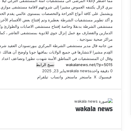
مما اضطر لإخلاء المرضى الى مستشفيات أمنة المستشفى التركي ليلا
ببري لازال يكتنفه الغموض مشيرا إلى شروعهم لاقامة مستشفى مو
ويشتمل على كافة أنواع الجراحة والتخصصات بمستوى عالمي يقدم الخد
و أكد تطوير مستشفيات الشرطة بعطبرة وتم إفتتاح بعض الأقسام الأخر
مستشفى الشرطة بدنقلا وخاصة إفتتاح مستشفى الاصابات والطوارئ و
مراكز صحية نموذجية .
من جانبه قال مدير مستشفى الشرطة المركزي ببورتسودان العقيد شرطة
القِدم مشيرا لانتشارها في جميع الولايات بمافيها جوبا واوضح أن هن
وقال ان المستشفيات في المناطق الأمنة شهدت تطورا وتضاعف اعداد ال
نسخ الرابط
0
دقيقة واحدة
wakala news
يناير 23, 2025
فيسبوك
‫X
ماسنجر
ماسنجر
واتساب
تيلقرام
wakala news
م
و
ق