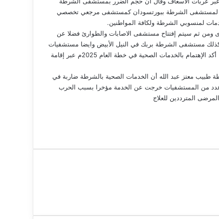
 عبر عربات الاسعاف وقال ان حجم الضرر بمستشفى الشرطة
ازي لمستشفى الشرطة ببورتسودان كمستشفى مرجعي تخصصي
مات لمنسوبي الشرطة ولكافة المواطنين.
ى ومن ثم سيتم إفتتاح مستشفى الاصابات والطوارئ فضلا عن
كذلك مستشفى الشرطة بربك في النيل الأبيض وايضا مستشفيات
الدمازين والقضارف مع عمل إنزال جوي للادوية بمستشفى الفاشر ، كما أكد الإهتمام بالخدمات الصحية في خطة العام 2025م عبر إقامة
 طبيب معتز عبد الله أن الخدمات الصحية بالشرطة ضاربة في
الك عدد من المستشفيات خرجت عن الخدمة مؤخرا بسبب الحرب
مرضى المترددين للعلاج