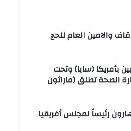
وقاف والامين العام للحج
ن بأمريكا (سابا) وتحت
ة الصحة تطلق (ماراثون
رون رئيساً لمجلس أفريقيا