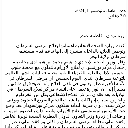
wakala news
نوفمبر 1, 2024
0
2 دقائق
بورتسودان : فاطمة عوض
أكدت وزارة الصحة الاتحادية اهتمامها بعلاج مرضى السرطان
وتوطين العلاج بالداخل، مشيرة إلى أنها تدعم قيام مستشفى
سرطان بولاية البحر.
وقال وزير الصحة الإتحادي د. هيثم محمد ابراهيم لدى مخاطبته
إحتفال مركز بورتسودان لعلاج الأورام بالتعاون مع جمعية قلوب
رحيمة والادارة العامة للفيزياء الطبية،بختام فعاليات الشهر العالمي
للتوعية بسرطان الثدي، اليوم الخميس، ان مرضى السرطان في
الآونة الأخيرة ظلوا يعانون في تلقى العلاج وأنه أصبح فوق طاقتهم،
مشيراً إلى ان الوزارة تعمل على انشاء مراكز لعلاج السرطان في
الولايات بعد فقدان مراكز العلاج الإشعاعي بكل من الخرطوم
والجزيرة بسبب إنتهاكات مليشيات الدعم السريع الجنجويد وتوقف
مركز شندي، وأن ضربة البداية ستكون بمركز بورتسودان،بعد وضع
حجر الأساس لمستشفى علاج الأورام، واصفاً ذلك بالخطوة المهمة ،
واضاف ان زيارة وزير التعاون الدولي القطرية السيدة لولوة الخاطر
وقفت على معانآة مرضى السرطان والكلى ووافقت على دعم
مراكز السرطان وتمت الموافقات المبدئية على انشاء المراكز وأننا