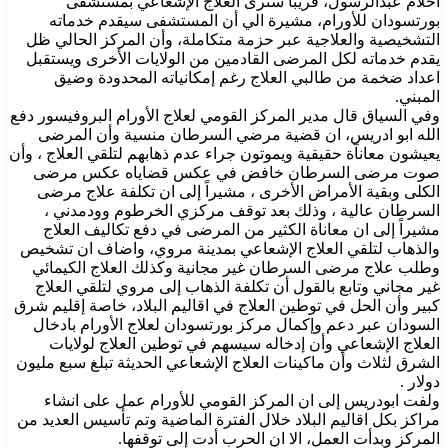
احلام عبدالرسول، قريبا سنرى العلاج الإشعاعي بمستشفى
بورتسودان للأورام، مشيرة الي أن المستشفى سيقدم خدماته
التشخيصية والعلاجية عبر حزمة متكاملة، وأن المركز الحالي ظل
يقدم خدماته لكل المرضى القادمين من الولايات الأخرى ويستقبل
اعداد ضخمة من طالبي العلاج رغم إمكانياته المحدودة وضيق
المبني.
وفي السياق قال مدير المركز القومي لعلاج الأورام البروفيسور دفع
الله ابو ادريس، ان قضية مرضي السرطان منسية وأن المرضى
يعيشون معانآة حقيقية ويموتون جراء عدم ذهابهم لتلقي العلاج ، وأن
صوت مرضى السرطان خافض في عكس قضاياه عكس مرضى
الكلى وبقية الأمراض الأخرى ، مشيراً إلى ان تكلفة علاج مرضى
السرطان عالية ، وذلك بعد توقف مركزي الخرطوم وودمدني ،
مشيراً إلى ان معاناة الكثير من المرضى في دفع تكاليف العلاج
والذهاب لتلقي العلاج الإشعاعي بمدينة مروي، واضاف ان تشخيص
وطلب علاج مرضى السرطان غير مجانية وكذلك العلاج الكيمائي
غير مجاني وتابع بالقول أن تكلفة الذهاب إلى مروي لتلقي العلاج
كبير وأن الحل في توطين العلاج في اقاليم البلاد، خاصة إقليم شرق
السودان عبر دعم وإكمال مركز بورتسودان لعلاج الأورام بادخال
العلاج الإشعاعي وأن إدخاله سيسهم في توطين العلاج لولايات
الشرق لثلاث وأن ماكينات العلاج الإشعاعي الحديثة تبلغ سبع مليون
دولار .
ولفت ابودريس إلى ان المركز القومي للأورام عمل على انشاء
مراكز بكل اقاليم البلاد خلال الفترة الماضية وتم تأسيس العديد من
المركز وبدأت العمل، الا ان الحرب أدت إلى توقفها.