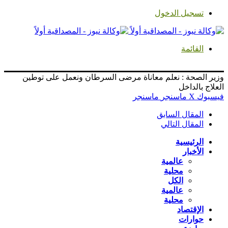
تسجيل الدخول
القائمة
وزير الصحة : نعلم معاناة مرضى السرطان ونعمل على توطين
العلاج بالداخل
فيسبوك
‫X
ماسنجر
ماسنجر
المقال السابق
المقال التالي
الرئيسية
الأخبار
عالمية
محلية
الكل
عالمية
محلية
الإقتصاد
حوارات