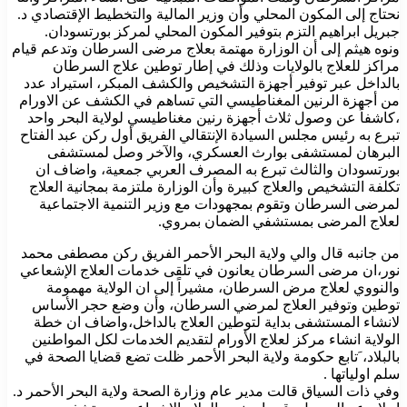
نحتاج إلى المكون المحلي وأن وزير المالية والتخطيط الإقتصادي د.
جبريل ابراهيم التزم بتوفير المكون المحلي لمركز بورتسودان.
ونوه هيثم إلى أن الوزارة مهتمة بعلاج مرضى السرطان وتدعم قيام
مراكز للعلاج بالولايات وذلك في إطار توطين علاج السرطان
بالداخل عبر توفير أجهزة التشخيص والكشف المبكر، استيراد عدد
من أجهزة الرنين المغناطيسي التي تساهم في الكشف عن الاورام
،كاشفاً عن وصول ثلاث أجهزة رنين مغناطيسي لولاية البحر واحد
تبرع به رئيس مجلس السيادة الإنتقالي الفريق أول ركن عبد الفتاح
البرهان لمستشفى بوارث العسكري، والآخر وصل لمستشفى
بورتسودان والثالث تبرع به المصرف العربي جمعية، واضاف ان
تكلفة التشخيص والعلاج كبيرة وأن الوزارة ملتزمة بمجانية العلاج
لمرضى السرطان وتقوم بمجهودات مع وزير التنمية الاجتماعية
لعلاج المرضى بمستشفي الضمان بمروي.
من جانبه قال والي ولاية البحر الأحمر الفريق ركن مصطفى محمد
نور،ان مرضى السرطان يعانون في تلقى خدمات العلاج الإشعاعي
والنووي لعلاج مرض السرطان، مشيراً إلى ان الولاية مهمومة
توطين وتوفير العلاج لمرضي السرطان، وأن وضع حجر الأساس
لانشاء المستشفى بداية لتوطين العلاج بالداخل،واضاف ان خطة
الولاية انشاء مركز لعلاج الأورام لتقديم الخدمات لكل المواطنين
بالبلاد، َتابع حكومة ولاية البحر الأحمر ظلت تضع قضايا الصحة في
سلم اولياتها .
وفي ذات السياق قالت مدير عام وزارة الصحة ولاية البحر الأحمر د.