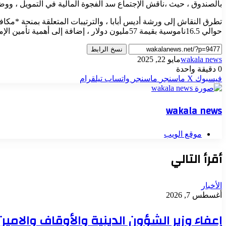
بالصندوق ، حيث ،ناقش الإجتماع سد الفجوة المالية في التمويل ، و
تطرق النقاش إلى ورشة أديس أبابا ، والترتيبات المتعلقة بمنحة *مكافحة
حوالي 16.5ناموسية بقيمة 57مليون دولار ، إضافة إلى أهمية تأمين الإمدادات الطبية عبر الصندوق القومي للإمدادات الطبية.
نسخ الرابط
wakala news
مايو 22, 2025
0
دقيقة واحدة
فيسبوك
‫X
ماسنجر
ماسنجر
واتساب
تيلقرام
wakala news
موقع الويب
أقرأ التالي
الأخبار
أغسطس 7, 2026
إعفاء وزير الشؤون الدينية والأوقاف والامي