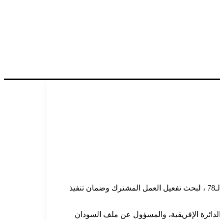
عقد وزير الصحة الإتحادي المكلف، د. هيثم محمد إبراهيم ، إجتماعات مكثفة على هامش الجمعية العمومية لمنظمة الصحة العالمية – الدورة الـ78 ، لبحث تفعيل العمل المشترك وضمان تنفيذ
اريا السيد. مارك أدينغتون ، مدير الدائرة الإفريقية، والمسؤول عن ملف السودان