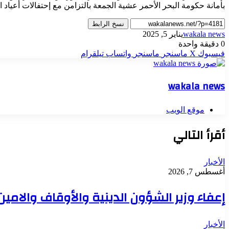
بأمانة حكومة البحر الأحمر عشية الجمعة بالتزامن مع إحتفالات أعياد 
نسخ الرابط
wakala news
يناير 5, 2025
0
دقيقة واحدة
فيسبوك
‫X
ماسنجر
ماسنجر
واتساب
تيلقرام
wakala news
موقع الويب
أقرأ التالي
الأخبار
أغسطس 7, 2026
إعفاء وزير الشؤون الدينية والأوقاف والامي
الأخبار