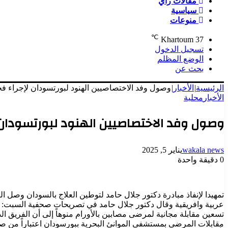
مقالات رأي
سياسية
منوعات
℃
Khartoum
37
تسجيل الدخول
الوضع المظلم
بحث عن
الرئيسية
|
الأخبار
|
وصول وفد الاختصاصيين الهنود لبورتسودان لإجراء 
الأخبار
محلية
وصول وفد الاختصاصيين الهنود لبورتسودا
wakala news
يناير 5, 2025
0
دقيقة واحدة
تمهيدا لإنفاذ مبادرة دكتور جلال حامد لتوطين العلاج بالسودان وصل 
عربية وافريقية وقال دكتور جلال حامد في تصريحات صحفية السبت: إن
تسعين مقابلة مجانية لمرضى مصابين بالأورام منوهاً إلى أن الفريق
مقابلات المرضى بمستشفى الموانئ البحرية ببورسودان اعتباراً من صبي