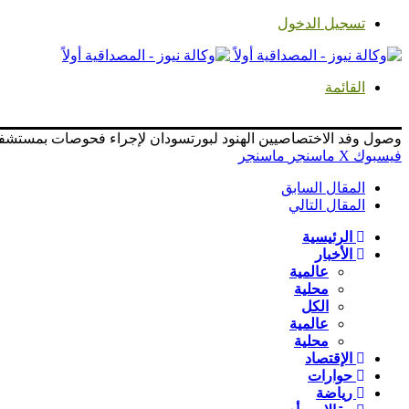
تسجيل الدخول
القائمة
وصول وفد الاختصاصيين الهنود لبورتسودان لإجراء فحوصات بمستشفى
فيسبوك
‫X
ماسنجر
ماسنجر
المقال السابق
المقال التالي
الرئيسية
الأخبار
عالمية
محلية
الكل
عالمية
محلية
الإقتصاد
حوارات
رياضة