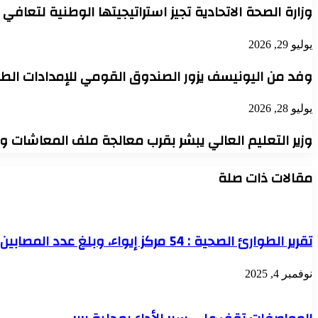
وزارة الصحة الاتحادية تجيز استراتيجيتها الوطنية لتعافي
يوليو 29, 2026
وفد من اليونيسف يزور الصندوق القومي للإمدادات الطب
يوليو 28, 2026
وزير التعليم العالي يبشر بقرب معالجة ملف المعاشات 
مقالات ذات صلة
تقرير الطوارئ الصحية : 54 مركز إيواء، وبلغ عدد المصابين 163 حالة، فيما سجلت 47 حالة وفاة، إلى جانب 50 أسرة وافدة بحوالي 900 وافد في منطقة طويلة.
نوفمبر 4, 2025