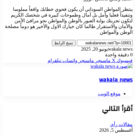
ينتظر المواطن السوداني أن يكون فحوي خطابك واقعاً مملوسا
وتنفيذاً فعليا وأمل بل آمال وطموحات كبيرة في شخصك الكريم
لتكون تجربتك بوابة العبور بالوطن والمواطن نحو مرافئ الأمن
والأمان والاستقرار طالما كان خيارك الاول والأخير هو دوماً مصلحة
الوطن والمواطن
نسخ الرابط
wakala news
يونيو 20, 2025
0
دقيقة واحدة
فيسبوك
‫X
ماسنجر
ماسنجر
واتساب
تيلقرام
wakala news
موقع الويب
أقرأ التالي
مقالات رأي
أغسطس 5, 2026