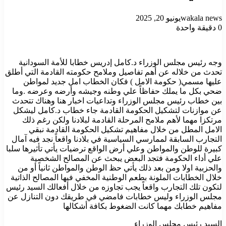
wakala news
يونيو 20, 2025
0
دقيقة واحدة
وجه رئيس مجلس الوزراء د.كامل إدريس خطابا للأمة السودانية
تحدث من خلاله عن أهم تفاصيل وملامح حكومته القادمة التي أطلق
عليها مسمي( حكومة الامل ) فكان الخطاب امل جديد لمواطن
ضحي بكل ما يملك حفاظاً علي وطنه وجيشه وأرضه وعرضه .وما
بين خطاب رئيس مجلس الوزراء وتداعيات اخبار هنا وهناك تتحدث
عن موازنات لتشكيل الحكومة القادمة جاء خطاب د.كامل ليشكل
مرتكزا مهما لأهم ملامح المرحلة القادمة لبلادنا ولكن رغم ذلك
الامل المطل من خلال مفاهيم تشكيل الحكومة القادمة نبقي
التجارب السابقة لممارسي السياسية في بلادنا واقعاً نجد فيه آمال
كبيرة للوطن والمواطن وعلي أرض الواقع ترضيات يأتي تأثيرها سلبا
علي أداء الحكومة فتجد البعض يبحث عن المصالح الشخصية
والحزبية اولا ومن بعد ذلك يأتي حظ الوطن والمواطن ثانياً أو من
خلال الخطابات الملونة بطعم الوطنية المخفي فيها المصالح الذاتية
لتكون تلك التجارب واقعاً يجب تجاوزه من خلال أفعالك السيد رئيس
مجلس الوزراء وليس خطابات فامضي في طريقك دون التنازل عن
مفاهيم خطابك مهما كانت الضغوط بكافة أشكالها
السيد رئيس مجلس الوزراء