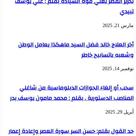
تحرير القصر يعني قوة السيادة بقلم : علي يوسف
تبيدي
مارس 21, 2025
أخر العلاج خالد فضل السيد ماهكذا يعامل الوطن
وشعبه ياتسابيح خاطر
نوفمبر 14, 2025
سحب أو إلغاء الجوازات الدبلوماسية من شاغلي
المناصب الدستورية . بقلم : محمد مامون يوسف بدر
أبريل 29, 2025
حد القول بقلم: حسن السر سورة العصر وإعادة إعمار